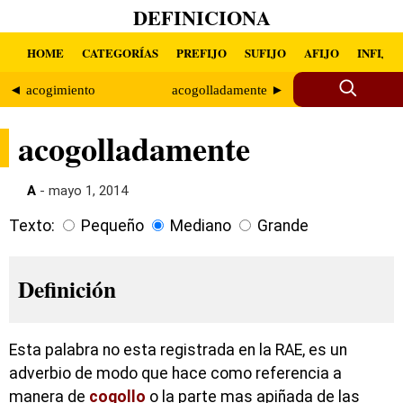
DEFINICIONA
HOME
CATEGORÍAS
PREFIJO
SUFIJO
AFIJO
INFIJO
◄ acogimiento
acogolladamente ►
acogolladamente
A
- mayo 1, 2014
Texto:
Pequeño
Mediano
Grande
Definición
Esta palabra no esta registrada en la RAE, es un
adverbio de modo que hace como referencia a
manera de
cogollo
o la parte mas apiñada de las