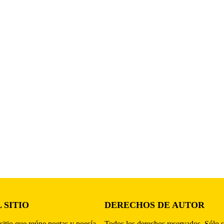
 SITIO
DERECHOS DE AUTOR
sitio que reúne poetas y poesía,
Todos los derechos reservados. Sólo s