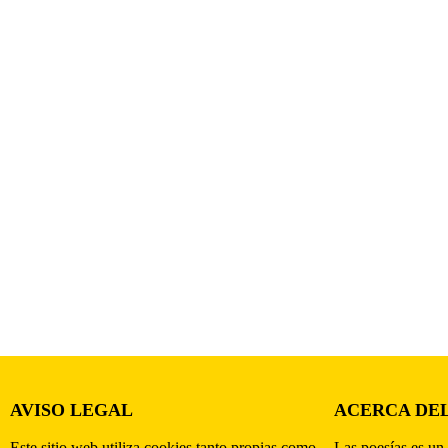
AVISO LEGAL
ACERCA DEL
Este sitio web utiliza cookies tanto propias como
Las poesías es un 