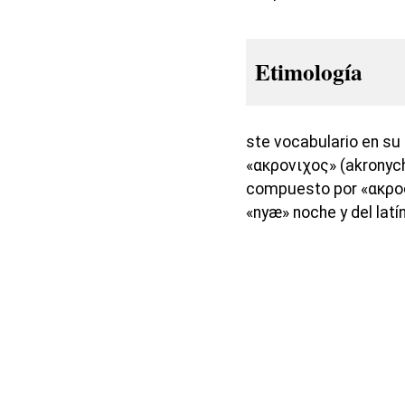
Etimología
ste vocabulario en su 
«ακρονιχος» (akronych
compuesto por «ακρος»
«nyæ» noche y del latí