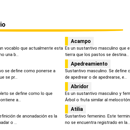
io
Acampo
un vocablo que actualmente esta
Es un sustantivo masculino que e
o una b...
tierra que los pastos se destina...
Apedreamiento
tivo se define como ponerse a
Sustantivo masculino. Se define 
e se pr...
de apedrear o de apedrearse, e...
Abridor
oleto se define como lo que
Es un sustantivo masculino y feme
ontiene a...
Árbol o fruta similar al melocotón.
Atilia
efinición de anonadación es la
Sustantivo femenino. Este termin
dar o ...
no se encuentra registrado en la...