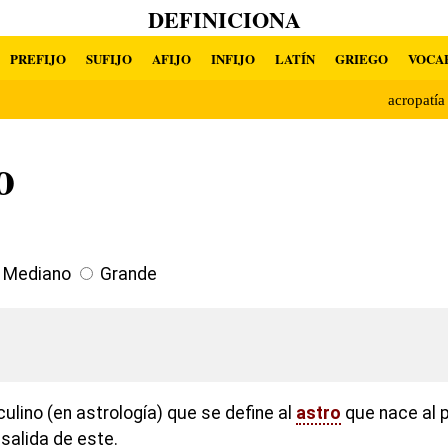
DEFINICIONA
PREFIJO
SUFIJO
AFIJO
INFIJO
LATÍN
GRIEGO
VOCA
acropatí
o
Mediano
Grande
lino (en astrología) que se define al
astro
que nace al p
 salida de este.