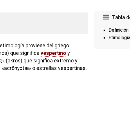
Tabla d
Definición
Etimologí
etimología proviene del griego
os) que significa
vespertino
y
 (akros) que significa extremo y
n «acrŏnyctæ» o estrellas vespertinas.