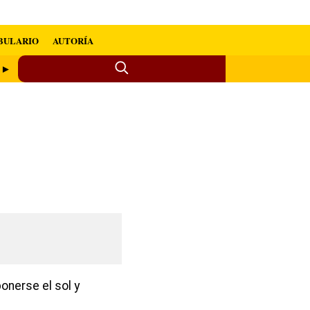
BULARIO
AUTORÍA
a ►
onerse el sol y