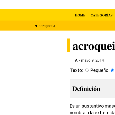
HOME
CATEGORÍAS
◄ acropostia
acroquei
A
- mayo 9, 2014
Texto:
Pequeño
Definición
Es un sustantivo mascu
nombra a la extremida