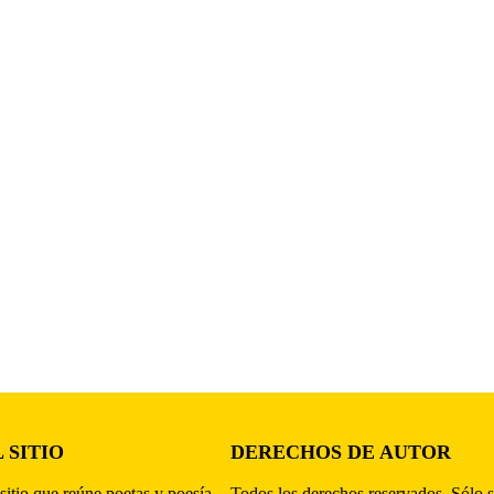
 SITIO
DERECHOS DE AUTOR
sitio que reúne poetas y poesía,
Todos los derechos reservados. Sólo s