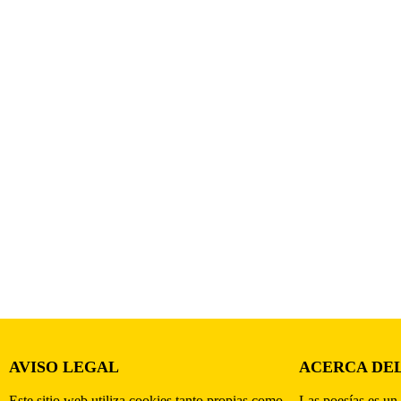
AVISO LEGAL
ACERCA DEL
Este sitio web utiliza cookies tanto propias como
Las poesías es un 