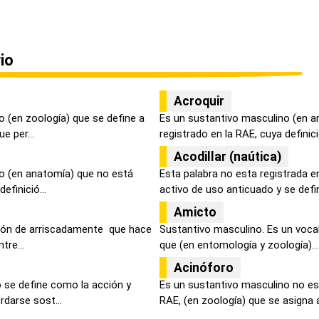
io
Acroquir
 (en zoología) que se define a
Es un sustantivo masculino (en a
e per...
registrado en la RAE, cuya definició
Acodillar (naútica)
o (en anatomía) que no está
Esta palabra no esta registrada e
efinició...
activo de uso anticuado y se defin
Amicto
ción de arriscadamente que hace
Sustantivo masculino. Es un voca
tre...
que (en entomología y zoología)...
Acinóforo
 se define como la acción y
Es un sustantivo masculino no est
darse sost...
RAE, (en zoología) que se asigna a