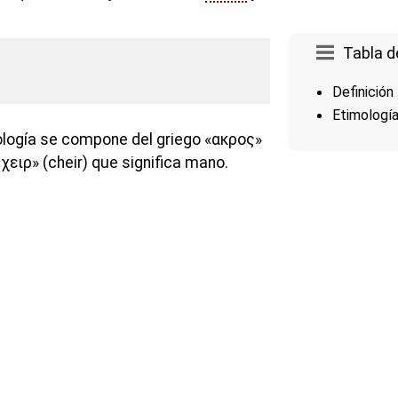
Tabla d
Definición
Etimologí
ología se compone del griego «ακρος»
χειρ» (cheir) que significa mano.