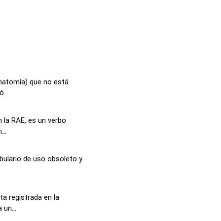
natomía) que no está
...
n la RAE, es un verbo
...
bulario de uso obsoleto y
a registrada en la
 un...