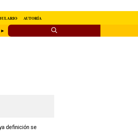
BULARIO
AUTORÍA
r ►
a definición se