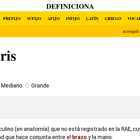
DEFINICIONA
PREFIJO
SUFIJO
AFIJO
INFIJO
LATÍN
GRIEGO
VOCA
acroqui
ris
Mediano
Grande
lino (en anatomía) que no está registrado en la RAE, cuy
d que hace conjunta entre el
brazo
y la mano.