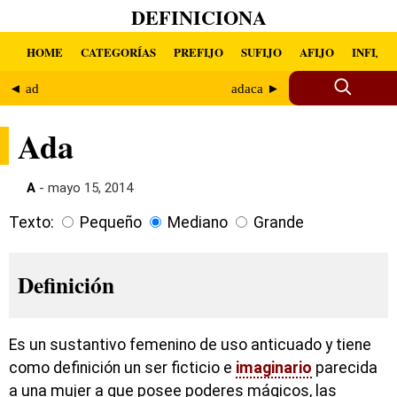
DEFINICIONA
HOME
CATEGORÍAS
PREFIJO
SUFIJO
AFIJO
INFIJO
◄ ad
adaca ►
Ada
A
- mayo 15, 2014
Texto:
Pequeño
Mediano
Grande
Definición
Es un sustantivo femenino de uso anticuado y tiene
como definición un ser ficticio e
imaginario
parecida
a una mujer a que posee poderes mágicos, las