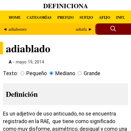
DEFINICIONA
HOME
CATEGORÍAS
PREFIJO
SUFIJO
AFIJO
INFIJO
◄ adiabenes
adiafa ►
adiablado
A
- mayo 19, 2014
Texto:
Pequeño
Mediano
Grande
Definición
Es un adjetivo de uso anticuado, no se encuentra
registrado en la RAE, que tiene como significado
como muy disforme, asimétrico, desigual y como una