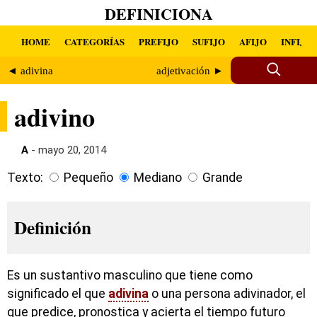
DEFINICIONA
HOME
CATEGORÍAS
PREFIJO
SUFIJO
AFIJO
INFIJO
◄ adivina
adjetivación ►
adivino
A
- mayo 20, 2014
Texto:
Pequeño
Mediano
Grande
Definición
Es un sustantivo masculino que tiene como
significado el que
adivina
o una persona adivinador, el
que predice, pronostica y acierta el tiempo futuro