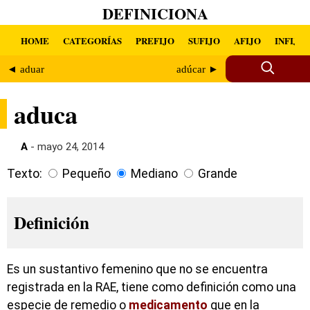
DEFINICIONA
HOME
CATEGORÍAS
PREFIJO
SUFIJO
AFIJO
INFIJO
◄ aduar
adúcar ►
aduca
A
- mayo 24, 2014
Texto:
Pequeño
Mediano
Grande
Definición
Es un sustantivo femenino que no se encuentra
registrada en la RAE, tiene como definición como una
especie de remedio o
medicamento
que en la