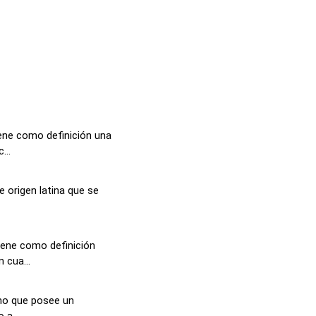
ene como definición una
...
e origen latina que se
iene como definición
 cua...
no que posee un
 a ...