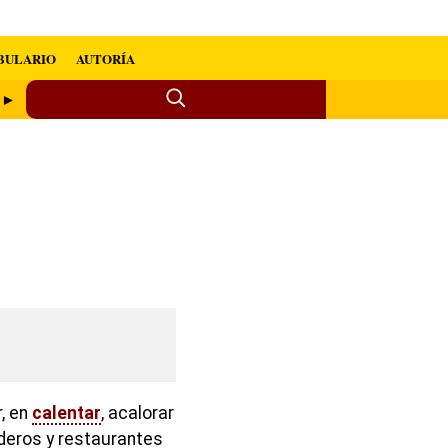
BULARIO
AUTORÍA
o ►
r, en
calentar
, acalorar
deros y restaurantes