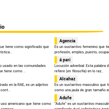
io
Agencia
que tiene como significado que
Es un sustantivo femenino que ti
stica...
profesión, empleo, puesto, ocupac
á pari
no usado en las comunidades
Locución adverbial. Esta palabra d
 tiene como ...
refiere (en filosofía) en lo raz...
Alcahaz
trado en la RAE, es un adjetivo
Es un sustantivo masculino que t
cont...
como una jaula de gran tamaño en
Adufe
e uso americano que tiene como
"Adufe" es un sustantivo masculi
 campes...
significado dual, refiriéndose tanto