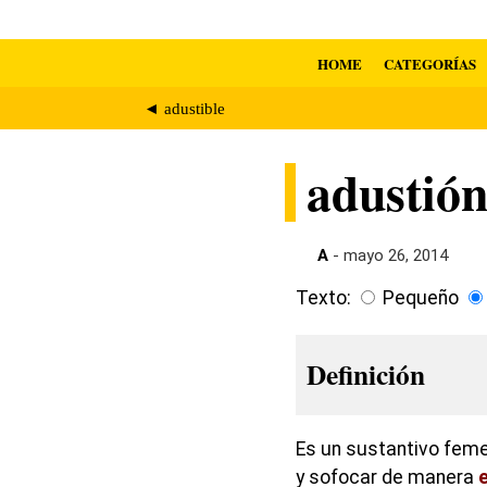
HOME
CATEGORÍAS
◄ adustible
adustió
A
- mayo 26, 2014
Texto:
Pequeño
Definición
Es un sustantivo femen
y sofocar de manera