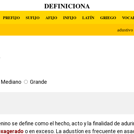
DEFINICIONA
PREFIJO
SUFIJO
AFIJO
INFIJO
LATÍN
GRIEGO
VOCA
adustiv
n
Mediano
Grande
ino se define como el hecho, acto y la finalidad de aduri
exagerado
o en exceso. La adustíon es frecuente en asa