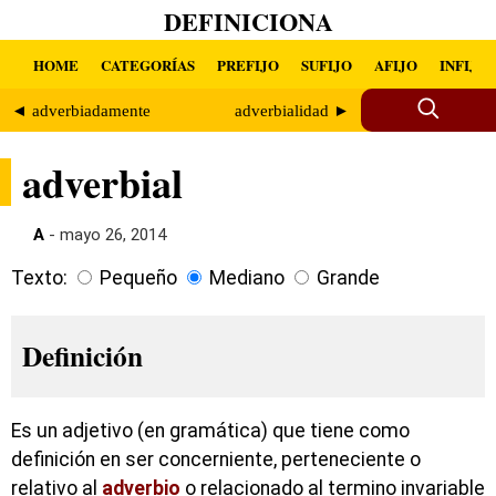
DEFINICIONA
HOME
CATEGORÍAS
PREFIJO
SUFIJO
AFIJO
INFIJO
◄ adverbiadamente
adverbialidad ►
adverbial
A
- mayo 26, 2014
Texto:
Pequeño
Mediano
Grande
Definición
Es un adjetivo (en gramática) que tiene como
definición en ser concerniente, perteneciente o
relativo al
adverbio
o relacionado al termino invariable