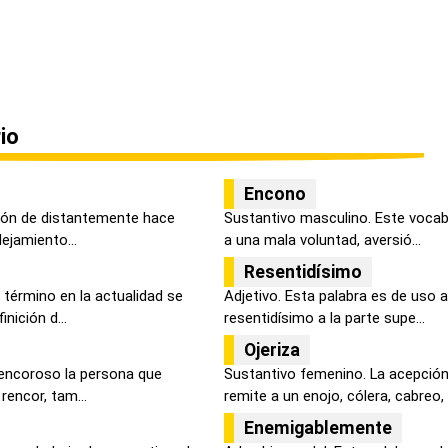
io
Encono
ción de distantemente hace
Sustantivo masculino. Este vocabl
lejamiento...
a una mala voluntad, aversió...
Resentidísimo
 término en la actualidad se
Adjetivo. Esta palabra es de uso 
nición d...
resentidísimo a la parte supe...
Ojeriza
 rencoroso la persona que
Sustantivo femenino. La acepción
rencor, tam...
remite a un enojo, cólera, cabreo, e
Enemigablemente