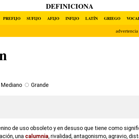
DEFINICIONA
PREFIJO
SUFIJO
AFIJO
INFIJO
LATÍN
GRIEGO
VOCA
advertenci
ón
Mediano
Grande
nino de uso obsoleto y en desuso que tiene como signif
lación, una
calumnia
, rivalidad, antagonismo, agravio, di