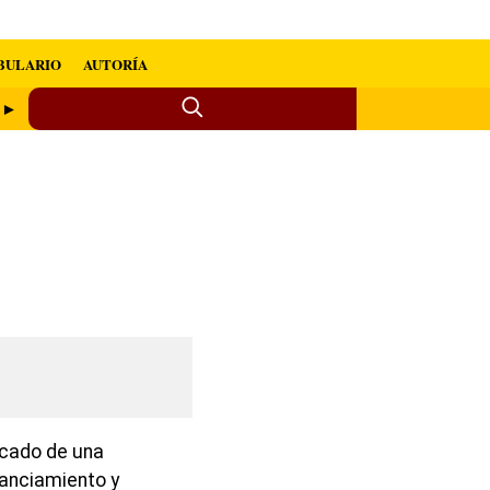
BULARIO
AUTORÍA
a ►
icado de una
stanciamiento y