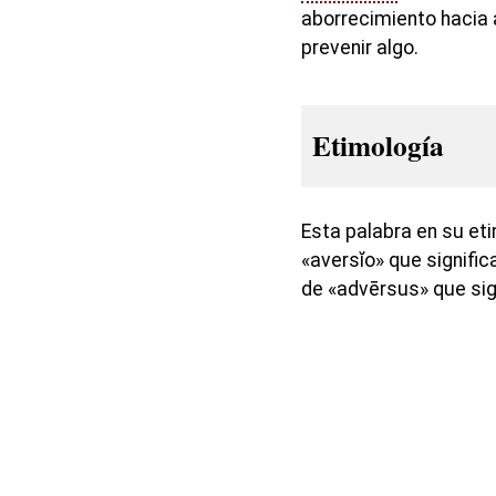
aborrecimiento hacia a
prevenir algo.
Etimología
Esta palabra en su et
«aversĭo» que signific
de «advērsus» que sig