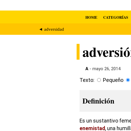
HOME
CATEGORÍAS
◄ adversidad
adversi
A
- mayo 26, 2014
Texto:
Pequeño
Definición
Es un sustantivo feme
enemistad
, una humil