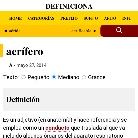
DEFINICIONA
HOME
CATEGORÍAS
PREFIJO
SUFIJO
AFIJO
INFIJO
◄ aérida
aeriflcable ►
aerífero
A
- mayo 27, 2014
Texto:
Pequeño
Mediano
Grande
Definición
Es un adjetivo (en anatomía) y hace referencia y se
emplea como un
conducto
que traslada al que va
incluido algunos órganos del aparato respiratorio