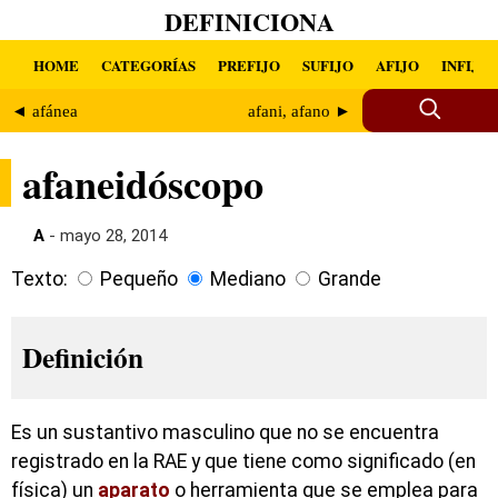
DEFINICIONA
HOME
CATEGORÍAS
PREFIJO
SUFIJO
AFIJO
INFIJO
◄ afánea
afani, afano ►
afaneidóscopo
A
- mayo 28, 2014
Texto:
Pequeño
Mediano
Grande
Definición
Es un sustantivo masculino que no se encuentra
registrado en la RAE y que tiene como significado (en
física) un
aparato
o herramienta que se emplea para