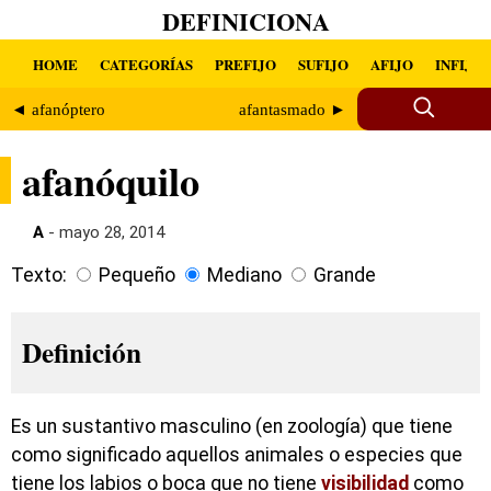
DEFINICIONA
HOME
CATEGORÍAS
PREFIJO
SUFIJO
AFIJO
INFIJO
◄ afanóptero
afantasmado ►
afanóquilo
A
- mayo 28, 2014
Texto:
Pequeño
Mediano
Grande
Definición
Es un sustantivo masculino (en zoología) que tiene
como significado aquellos animales o especies que
tiene los labios o boca que no tiene
visibilidad
como