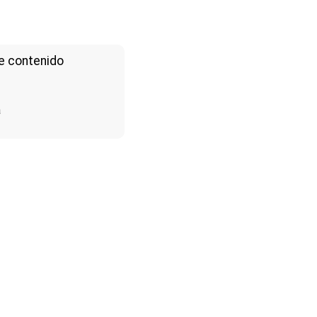
e contenido
a