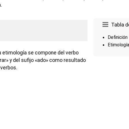
.
Tabla d
Definición
Etimologí
u etimología se compone del verbo
rrar» y del sufijo «ado» como resultado
 verbos.