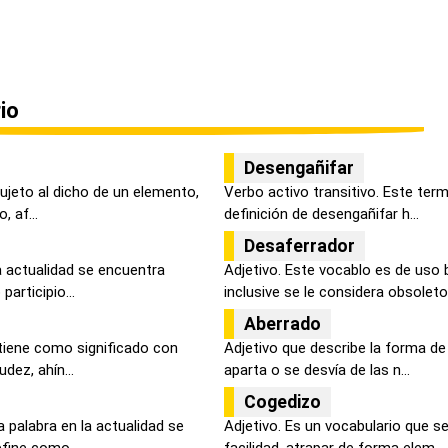
io
Desengañifar
sujeto al dicho de un elemento,
Verbo activo transitivo. Este ter
 af...
definición de desengañifar h...
Desaferrador
la actualidad se encuentra
Adjetivo. Este vocablo es de uso 
articipio...
inclusive se le considera obsoleto.
Aberrado
tiene como significado con
Adjetivo que describe la forma de 
dez, ahín...
aparta o se desvía de las n...
Cogedizo
 palabra en la actualidad se
Adjetivo. Es un vocabulario que 
fine como...
facilidad, atrapar de forma elem...