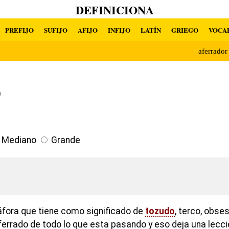
DEFINICIONA
PREFIJO
SUFIJO
AFIJO
INFIJO
LATÍN
GRIEGO
VOCA
aferrado
o
Mediano
Grande
áfora que tiene como significado de
tozudo
, terco, obse
ferrado de todo lo que esta pasando y eso deja una lecci