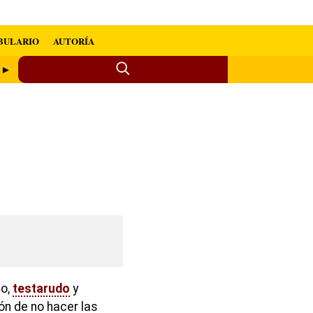
BULARIO
AUTORÍA
r ►
so,
testarudo
y
ón de no hacer las