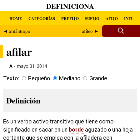
DEFINICIONA
HOME
CATEGORÍAS
PREFIJO
SUFIJO
AFIJO
INFIJO
◄ afilántropo
afíleo ►
afilar
A
- mayo 31, 2014
Texto:
Pequeño
Mediano
Grande
Definición
Es un verbo activo transitivo que tiene como
significado en sacar en un
borde
aguzado o una hoja
cortante que se emplea con la afiladera con