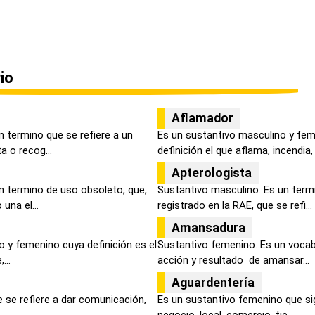
io
Aflamador
 termino que se refiere a un
Es un sustantivo masculino y fe
 o recog...
definición el que aflama, incendia, .
Apterologista
n termino de uso obsoleto, que,
Sustantivo masculino. Es un term
una el...
registrado en la RAE, que se refi...
Amansadura
 y femenino cuya definición es el
Sustantivo femenino. Es un vocabu
...
acción y resultado de amansar...
Aguardentería
e se refiere a dar comunicación,
Es un sustantivo femenino que sig
..
negocio, local, comercio, tie...