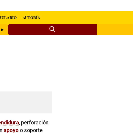
BULARIO
AUTORÍA
r ►
endidura
, perforación
un
apoyo
o soporte