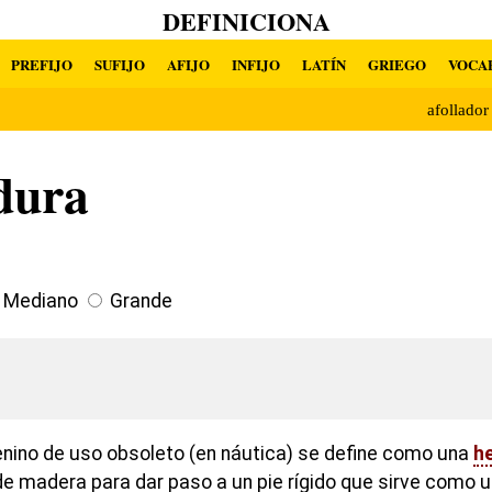
DEFINICIONA
PREFIJO
SUFIJO
AFIJO
INFIJO
LATÍN
GRIEGO
VOCA
afollado
dura
Mediano
Grande
nino de uso obsoleto (en náutica) se define como una
h
de madera para dar paso a un pie rígido que sirve como 