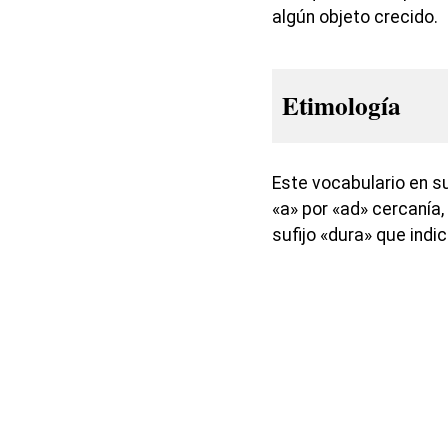
algún objeto crecido.
Etimología
Este vocabulario en s
«a» por «ad» cercanía,
sufijo «dura» que indi