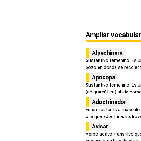
Ampliar vocabular
Alpechinera
Sustantivo femenino. Es un
pozo en donde se recolecta
Apocopa
Sustantivo femenino. Es u
(en gramática) alude como 
Adoctrinador
Es un sustantivo masculino
o la que adoctrina, instruye,
Avisar
Verbo activo transitivo qu
primicia o noticia de algún .