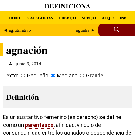
DEFINICIONA
HOME
CATEGORÍAS
PREFIJO
SUFIJO
AFIJO
INFIJO
◄ aglutinativo
agualia ►
agnación
A
- junio 9, 2014
Texto:
Pequeño
Mediano
Grande
Definición
Es un sustantivo femenino (en derecho) se define
como un
parentesco
, afinidad, vínculo de
consanguinidad entre los agnados o descendencia de