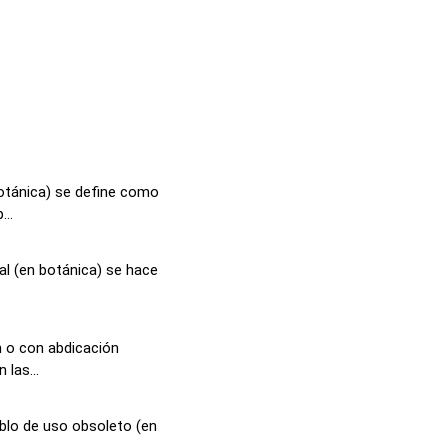
otánica) se define como
..
al (en botánica) se hace
n o con abdicación
 las...
blo de uso obsoleto (en
.