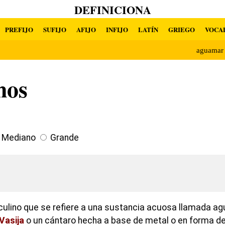
DEFINICIONA
PREFIJO
SUFIJO
AFIJO
INFIJO
LATÍN
GRIEGO
VOCA
aguamar
nos
Mediano
Grande
ulino que se refiere a una sustancia acuosa llamada a
Vasija
o un cántaro hecha a base de metal o en forma de