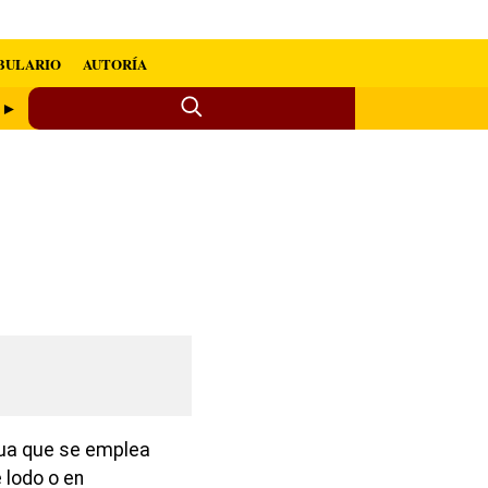
BULARIO
AUTORÍA
 ►
gua que se emplea
 lodo o en