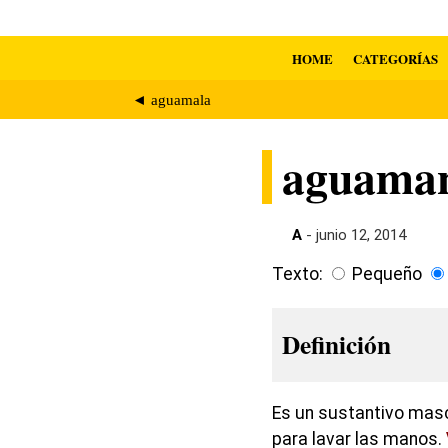
HOME
CATEGORÍAS
◄ aguamala
aguama
A
- junio 12, 2014
Texto:
Pequeño
Definición
Es un sustantivo masc
para lavar las manos.