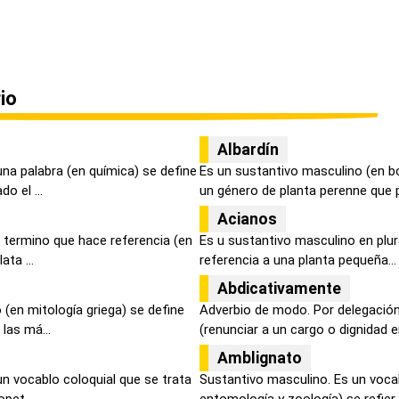
io
Albardín
na palabra (en química) se define
Es un sustantivo masculino (en b
 el ...
un género de planta perenne que p.
Acianos
 termino que hace referencia (en
Es u sustantivo masculino en plur
ata ...
referencia a una planta pequeña...
Abdicativamente
(en mitología griega) se define
Adverbio de modo. Por delegació
las má...
(renunciar a un cargo o dignidad en
Amblignato
n vocablo coloquial que se trata
Sustantivo masculino. Es un voca
pet...
entomología y zoología) se refier..