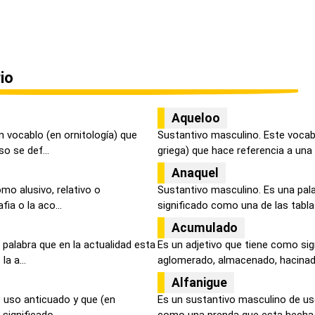
io
Aqueloo
 vocablo (en ornitología) que
Sustantivo masculino. Este vocabu
o se def...
griega) que hace referencia a una d
Anaquel
mo alusivo, relativo o
Sustantivo masculino. Es una pal
ia o la aco...
significado como una de las tablas
Acumulado
palabra que en la actualidad esta
Es un adjetivo que tiene como si
a a...
aglomerado, almacenado, hacinado 
Alfanigue
e uso anticuado y que (en
Es un sustantivo masculino de us
ignificado ...
como una prenda que esta hecha d