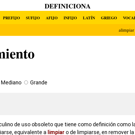
DEFINICIONA
PREFIJO
SUFIJO
AFIJO
INFIJO
LATÍN
GRIEGO
VOCA
alimpia
miento
Mediano
Grande
ulino de uso obsoleto que tiene como definición como la
iarse, equivalente a
limpiar
o de limpiarse, en remover la