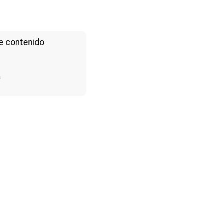
e contenido
a