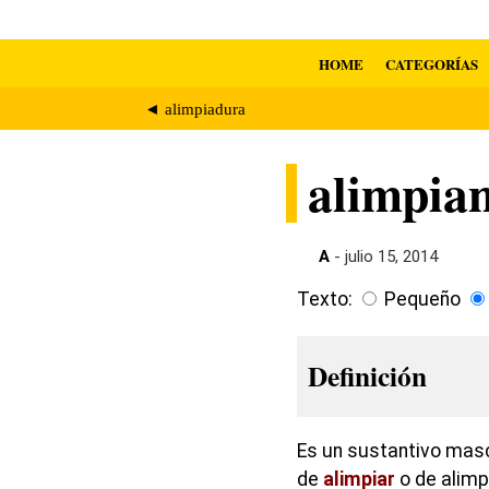
HOME
CATEGORÍAS
◄ alimpiadura
alimpia
A
- julio 15, 2014
Texto:
Pequeño
Definición
Es un sustantivo masc
de
alimpiar
o de alimp