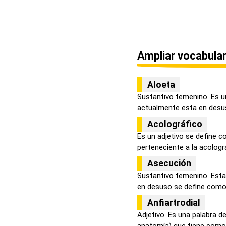
Ampliar vocabular
Aloeta
Sustantivo femenino. Es un
actualmente esta en desus
Acolográfico
Es un adjetivo se define co
perteneciente a la acolograf
Asecución
Sustantivo femenino. Esta 
en desuso se define como l
Anfiartrodial
Adjetivo. Es una palabra d
anatomía) que tiene como s