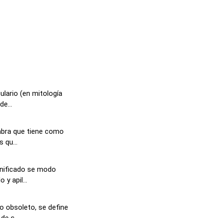
lario (en mitología
e...
abra que tiene como
 qu...
gnificado se modo
y apil...
o obsoleto, se define
e s...