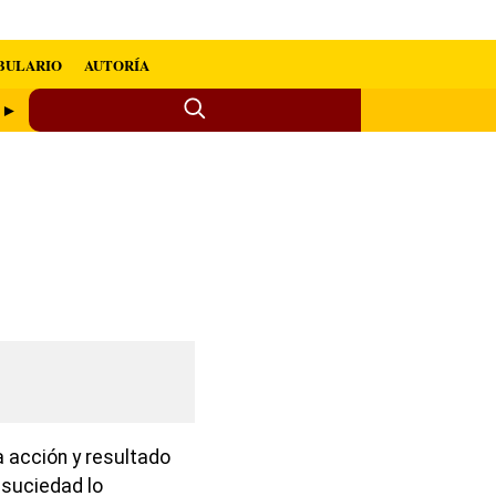
BULARIO
AUTORÍA
r ►
 acción y resultado
 suciedad lo