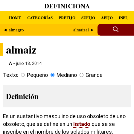
DEFINICIONA
HOME
CATEGORÍAS
PREFIJO
SUFIJO
AFIJO
INFIJO
◄ almagro
almaizal ►
almaiz
A
- julio 18, 2014
Texto:
Pequeño
Mediano
Grande
Definición
Es un sustantivo masculino de uso obsoleto de uso
obsoleto, que se define en un
listado
que se se
inscribe en el nombre de los solados militares.