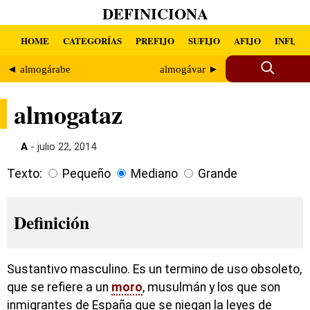
DEFINICIONA
HOME
CATEGORÍAS
PREFIJO
SUFIJO
AFIJO
INFIJO
◄ almogárabe
almogávar ►
almogataz
A
- julio 22, 2014
Texto:
Pequeño
Mediano
Grande
Definición
Sustantivo masculino. Es un termino de uso obsoleto,
que se refiere a un
moro
, musulmán y los que son
inmigrantes de España que se niegan la leyes de