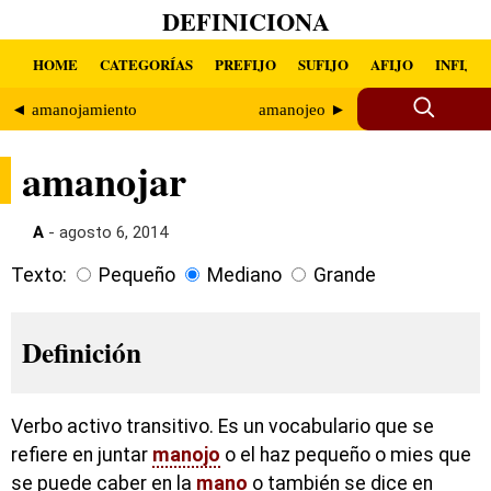
DEFINICIONA
HOME
CATEGORÍAS
PREFIJO
SUFIJO
AFIJO
INFIJO
◄ amanojamiento
amanojeo ►
amanojar
A
- agosto 6, 2014
Texto:
Pequeño
Mediano
Grande
Definición
Verbo activo transitivo. Es un vocabulario que se
refiere en juntar
manojo
o el haz pequeño o mies que
se puede caber en la
mano
o también se dice en