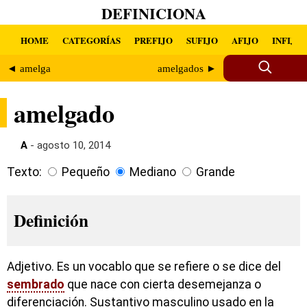
DEFINICIONA
HOME
CATEGORÍAS
PREFIJO
SUFIJO
AFIJO
INFIJO
◄ amelga
amelgados ►
amelgado
A
- agosto 10, 2014
Texto:
Pequeño
Mediano
Grande
Definición
Adjetivo. Es un vocablo que se refiere o se dice del
sembrado
que nace con cierta desemejanza o
diferenciación. Sustantivo masculino usado en la