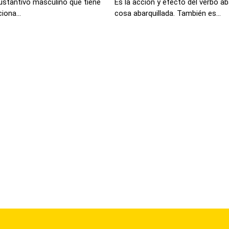
sustantivo masculino que tiene
Es la acción y efecto del verbo aba
iona...
cosa abarquillada. También es...