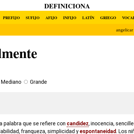
DEFINICIONA
PREFIJO
SUFIJO
AFIJO
INFIJO
LATÍN
GRIEGO
VOCA
angelica
lmente
Mediano
Grande
a palabra que se refiere con
candidez
, inocencia, sencill
abilidad, franqueza, simplicidad y
espontaneidad
. Los n