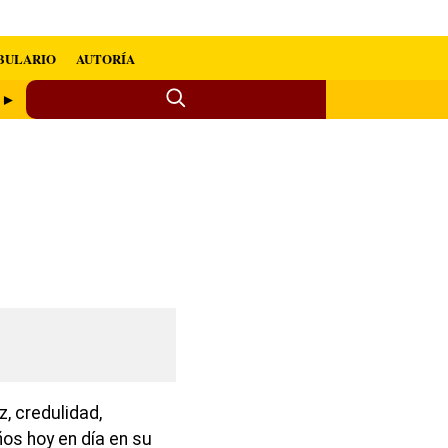
BULARIO
AUTORÍA
r ►
ez, credulidad,
iños hoy en día en su