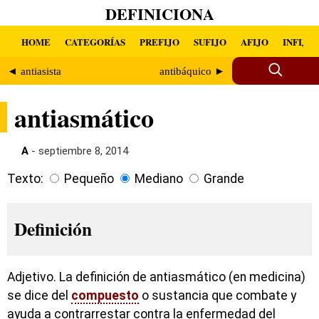
DEFINICIONA
HOME
CATEGORÍAS
PREFIJO
SUFIJO
AFIJO
INFIJO
◄ antiasista
antibáquico ►
antiasmático
A
- septiembre 8, 2014
Texto:
Pequeño
Mediano
Grande
Definición
Adjetivo. La definición de antiasmático (en medicina)
se dice del
compuesto
o sustancia que combate y
ayuda a contrarrestar contra la enfermedad del