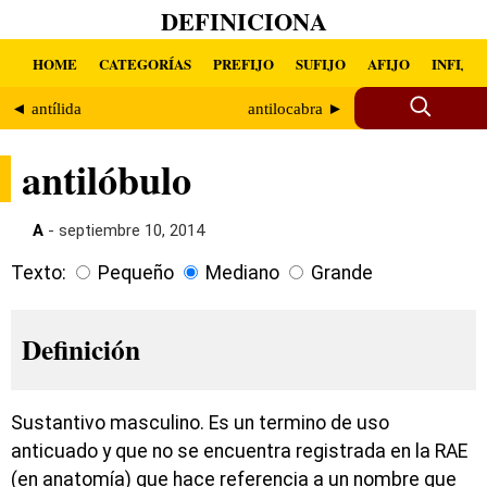
DEFINICIONA
HOME
CATEGORÍAS
PREFIJO
SUFIJO
AFIJO
INFIJO
◄ antílida
antilocabra ►
antilóbulo
A
- septiembre 10, 2014
Texto:
Pequeño
Mediano
Grande
Definición
Sustantivo masculino. Es un termino de uso
anticuado y que no se encuentra registrada en la RAE
(en anatomía) que hace referencia a un nombre que