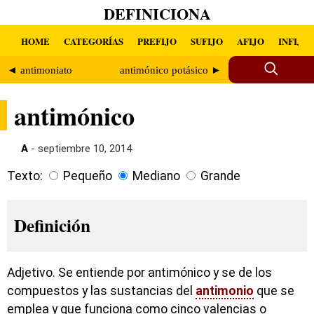
DEFINICIONA
HOME
CATEGORÍAS
PREFIJO
SUFIJO
AFIJO
INFIJO
◄ antimoniato
antimónico potásico ►
antimónico
A
- septiembre 10, 2014
Texto:
Pequeño
Mediano
Grande
Definición
Adjetivo. Se entiende por antimónico y se de los
compuestos y las sustancias del
antimonio
que se
emplea y que funciona como cinco valencias o