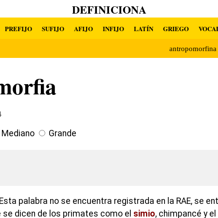
DEFINICIONA
PREFIJO
SUFIJO
AFIJO
INFIJO
LATÍN
GRIEGO
VOCA
antropomorfin
morfia
4
Mediano
Grande
Esta palabra no se encuentra registrada en la RAE, se en
 se dicen de los primates como el
simio
, chimpancé y el