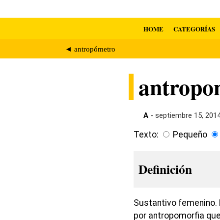
HOME
CATEGORÍAS
◄ antropómetro
antropo
A
- septiembre 15, 201
Texto:
Pequeño
Definición
Sustantivo femenino. 
por antropomorfia que