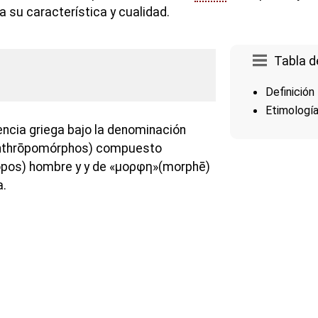
 su característica y cualidad.
Tabla d
Definición
Etimologí
ncia griega bajo la denominación
thrōpomórphos) compuesto
pos) hombre y y de «μορφη»(morphē)
a.