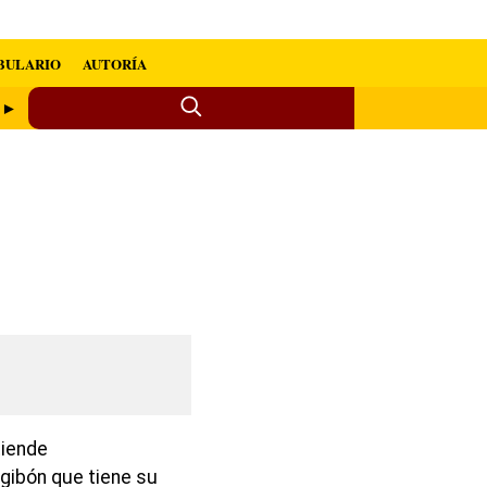
BULARIO
AUTORÍA
a ►
tiende
 gibón que tiene su