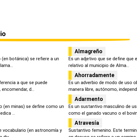
io
Almagreño
(en botánica) se refiere a un
Es un adjetivo que se define que e
lama...
relativo al municipio de Alma...
Ahorradamente
ferencia a que se puede
Es un adverbio de modo de uso ob
 encomendar, d...
manera libre, autónomo, independi.
Adarmento
o (en minas) se define como un
Es un sustantivo masculino de us
dica ...
como el ganado vacuno o el bovino
Atravesía
e vocabulario (en astronomía y
Sustantivo femenino. Este termi
 div...
en desuso se refiere a un camino d