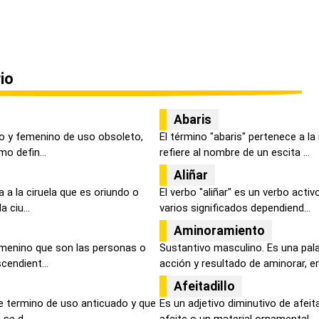
io
Abaris
o y femenino de uso obsoleto,
El término "abaris" pertenece a la
o defin...
refiere al nombre de un escita ...
Aliñar
a a la ciruela que es oriundo o
El verbo "aliñar" es un verbo activ
 ciu...
varios significados dependiend...
Aminoramiento
emenino que son las personas o
Sustantivo masculino. Es una pal
cendient...
acción y resultado de aminorar, en.
Afeitadillo
e termino de uso anticuado y que
Es un adjetivo diminutivo de afei
se d...
afeite o un material ornamental...