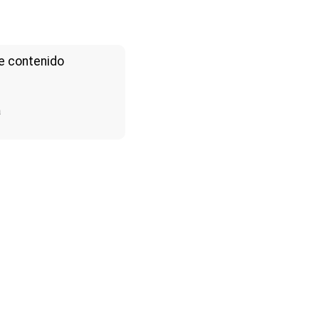
e contenido
a