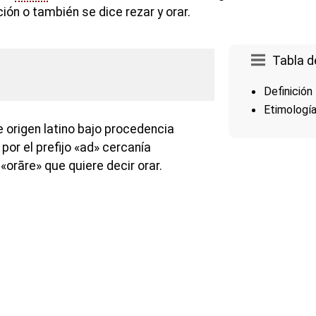
ción o también se dice rezar y orar.
Tabla d
Definición
Etimologí
 origen latino bajo procedencia
or el prefijo «ad» cercanía
 «orāre» que quiere decir orar.