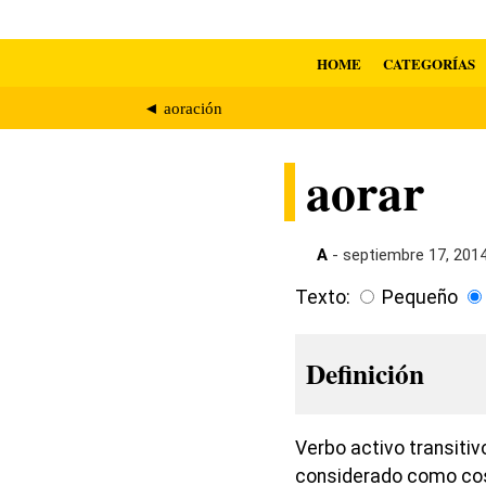
HOME
CATEGORÍAS
◄ aoración
aorar
A
- septiembre 17, 201
Texto:
Pequeño
Definición
Verbo activo transitiv
considerado como c