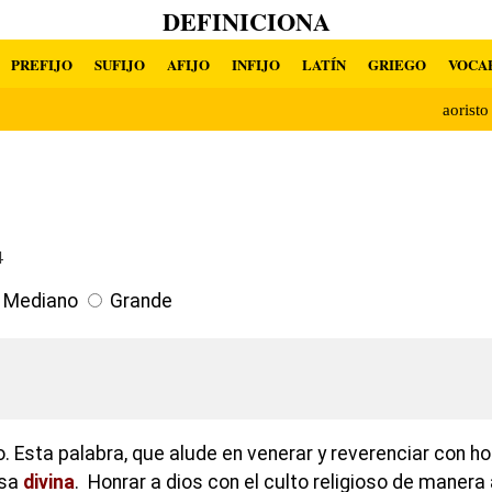
DEFINICIONA
PREFIJO
SUFIJO
AFIJO
INFIJO
LATÍN
GRIEGO
VOCA
aorist
4
Mediano
Grande
o. Esta palabra, que alude en venerar y reverenciar con h
osa
divina
. Honrar a dios con el culto religioso de maner