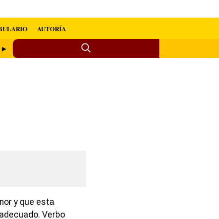
BULARIO
AUTORÍA
o ►
onor y que esta
a adecuado. Verbo