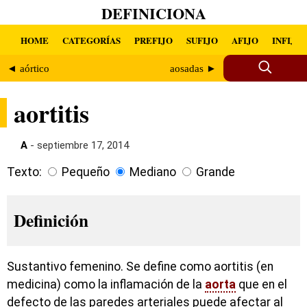
DEFINICIONA
HOME
CATEGORÍAS
PREFIJO
SUFIJO
AFIJO
INFIJO
◄ aórtico
aosadas ►
aortitis
A
- septiembre 17, 2014
Texto:
Pequeño
Mediano
Grande
Definición
Sustantivo femenino. Se define como aortitis (en
medicina) como la inflamación de la
aorta
que en el
defecto de las paredes arteriales puede afectar al