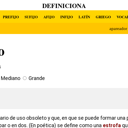
DEFINICIONA
PREFIJO
SUFIJO
AFIJO
INFIJO
LATÍN
GRIEGO
VOCA
apareado
o
4
Mediano
Grande
lario de uso obsoleto y que, en que se puede formar una
par o en dos. (En poética) se define como una
estrofa
qu