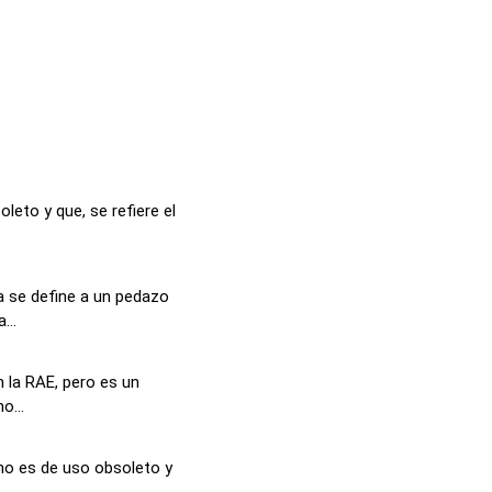
leto y que, se refiere el
a se define a un pedazo
...
n la RAE, pero es un
o...
no es de uso obsoleto y
..