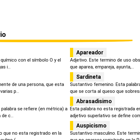
io
Apareador
químico con el símbolo O y el
Adjetivo. Este termino de uso obso
s i...
que aparea, empareja, ayunta,...
Sardineta
lmente de una persona, que esta
Sustantivo femenino. Esta palabr
arias p...
que se corta al queso que sobresa
Abrasadisimo
palabra se refiere (en métrica) a
Esta palabra no esta registrada e
de c...
adjetivo superlativo se define com
Auspicismo
o que no esta registrado en la
Sustantivo masculino. Este termi
ulino (...
que no aparece registrado en la R.