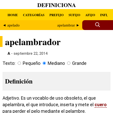
DEFINICIONA
HOME
CATEGORÍAS
PREFIJO
SUFIJO
AFIJO
INFIJO
◄ apelado
apelambrar ►
apelambrador
A
- septiembre 22, 2014
Texto:
Pequeño
Mediano
Grande
Definición
Adjetivo. Es un vocablo de uso obsoleto, el que
apelambra, el que introduce, inserta y mete el
cuero
para perder el pelo mediante el pelambre.