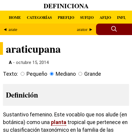
DEFINICIONA
HOME
CATEGORÍAS
PREFIJO
SUFIJO
AFIJO
INFIJO
◄ arate
arator ►
araticupana
A
- octubre 15, 2014
Texto:
Pequeño
Mediano
Grande
Definición
Sustantivo femenino. Este vocablo que nos alude (en
botánica) como una
planta
tropical que pertenece en
su clasificación taxonómico en la familia de las