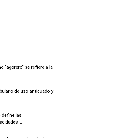
 "agorero" se refiere a la
bulario de uso anticuado y
 define las
cidades, ...