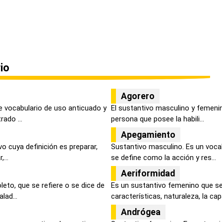
io
Agorero
e vocabulario de uso anticuado y
El sustantivo masculino y femenino
ado ...
persona que posee la habili...
Apegamiento
vo cuya definición es preparar,
Sustantivo masculino. Es un voca
...
se define como la acción y res...
Aeriformidad
leto, que se refiere o se dice de
Es un sustantivo femenino que se
lad...
características, naturaleza, la capa
Andrógea