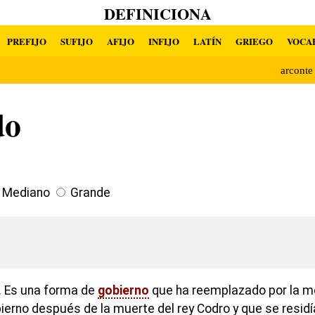
DEFINICIONA
PREFIJO
SUFIJO
AFIJO
INFIJO
LATÍN
GRIEGO
VOCA
arcont
do
Mediano
Grande
. Es una forma de
gobierno
que ha reemplazado por la m
ierno después de la muerte del rey Codro y que se residí