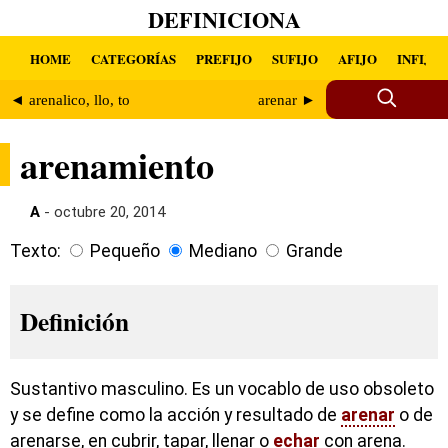
DEFINICIONA
HOME
CATEGORÍAS
PREFIJO
SUFIJO
AFIJO
INFIJO
◄ arenalico, llo, to
arenar ►
arenamiento
A
- octubre 20, 2014
Texto:
Pequeño
Mediano
Grande
Definición
Sustantivo masculino. Es un vocablo de uso obsoleto
y se define como la acción y resultado de
arenar
o de
arenarse, en cubrir, tapar, llenar o
echar
con arena.