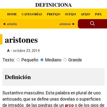
DEFINICIONA
HOME
CATEGORÍAS
PREFIJO
SUFIJO
AFIJO
INFIJO
◄ aristón
aristoso ►
aristones
A
- octubre 23, 2014
Texto:
Pequeño
Mediano
Grande
Definición
Sustantivo masculino. Esta palabra en plural de uso
anticuado, que se define unas dovelas o superficies
de intradós de las piedras de un
arco
o de los ojos de