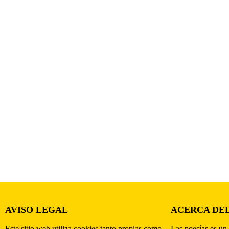
AVISO LEGAL
ACERCA DEL
Este sitio web utiliza cookies tanto propias como
Las poesías es un 