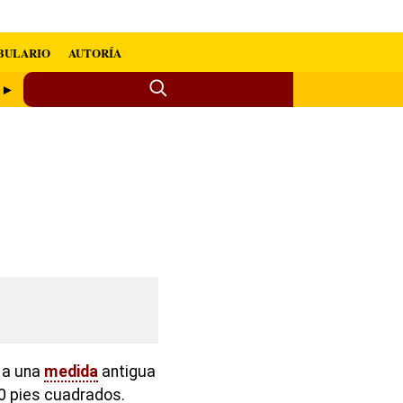
BULARIO
AUTORÍA
o ►
e a una
medida
antigua
0 pies cuadrados.