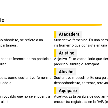
io
Atacadera
o obsoleto, se refiere a un
Sustantivo femenino. Es una herra
epartamen...
instrumento que consiste en una b
Arietino
 hace referencia como participio
Adjetivo. Este vocabulario que ti
ier...
parecido, similar, o semejant...
Aluvión
sia, como sustantivo femenino,
Sustantivo masculino. Es una pala
uado q...
desbordamiento, torrente, arroyad
Aquíparo
un vocablo que no se encuentra
Adjetivo. Esta palabra de uso ant
lusi...
encuentra registrada en la RAE, (en