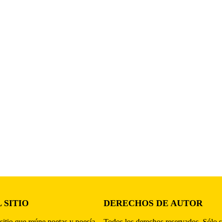
 SITIO
DERECHOS DE AUTOR
sitio que reúne poetas y poesía,
Todos los derechos reservados. Sólo s