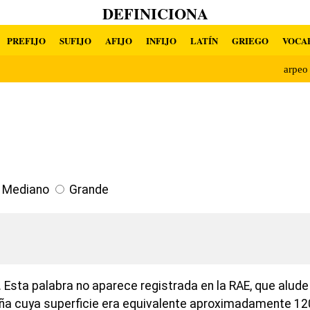
DEFINICIONA
PREFIJO
SUFIJO
AFIJO
INFIJO
LATÍN
GRIEGO
VOCA
arpe
Mediano
Grande
 Esta palabra no aparece registrada en la RAE, que alud
ña cuya superficie era equivalente aproximadamente 12