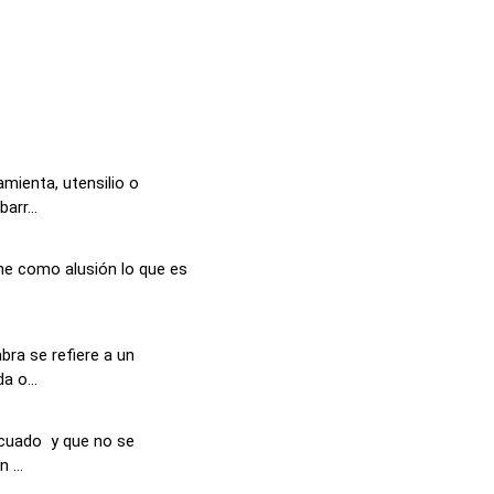
mienta, utensilio o
arr...
ene como alusión lo que es
bra se refiere a un
a o...
icuado y que no se
 ...