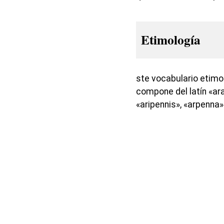
Etimología
ste vocabulario etimo
compone del latín «ara
«aripennis», «arpenna»