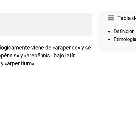
Tabla d
Definición
Etimologí
logicamente viene de «arapende» y se
pēnnis» y «arepēnnis» bajo latín
 y «arpentium».