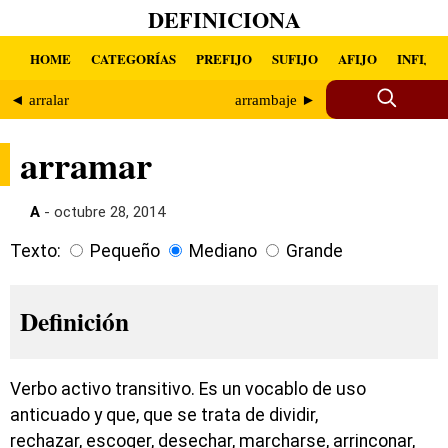
DEFINICIONA
HOME
CATEGORÍAS
PREFIJO
SUFIJO
AFIJO
INFIJO
◄ arralar
arrambaje ►
arramar
A
- octubre 28, 2014
Texto:
Pequeño
Mediano
Grande
Definición
Verbo activo transitivo. Es un vocablo de uso
anticuado y que, que se trata de dividir,
rechazar, escoger, desechar, marcharse, arrinconar,