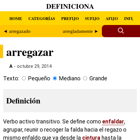
DEFINICIONA
HOME
CATEGORÍAS
PREFIJO
SUFIJO
AFIJO
INFIJO
◄ arregazado
arregladamente ►
arregazar
A
- octubre 29, 2014
Texto:
Pequeño
Mediano
Grande
Definición
Verbo activo transitivo. Se define como
enfaldar
,
agrupar, reunir o recoger la falda hacia el regazo o
mismo enfaldo que va desde la
cintura
hasta la