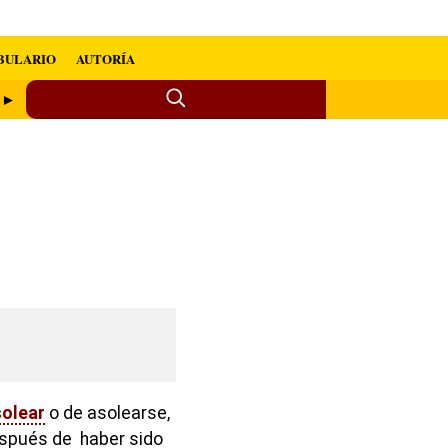
BULARIO
AUTORÍA
o ►
olear
o de asolearse,
después de haber sido