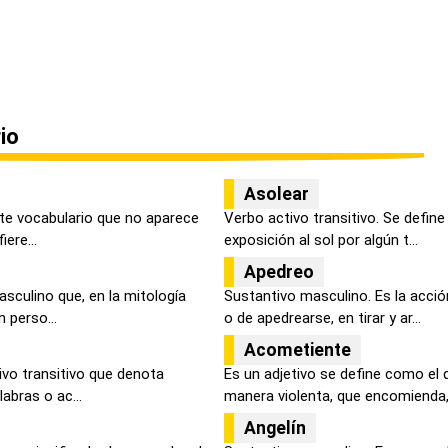
io
Asolear
ste vocabulario que no aparece
Verbo activo transitivo. Se define
iere...
exposición al sol por algún t...
Apedreo
sculino que, en la mitología
Sustantivo masculino. Es la acció
n perso...
o de apedrearse, en tirar y ar...
Acometiente
ivo transitivo que denota
Es un adjetivo se define como el
abras o ac...
manera violenta, que encomienda,.
Angelín