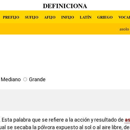
DEFINICIONA
PREFIJO
SUFIJO
AFIJO
INFIJO
LATÍN
GRIEGO
VOCA
asol
Mediano
Grande
Esta palabra que se refiere a la acción y resultado de
as
al se secaba la pólvora expuesto al sol o al aire libre, 