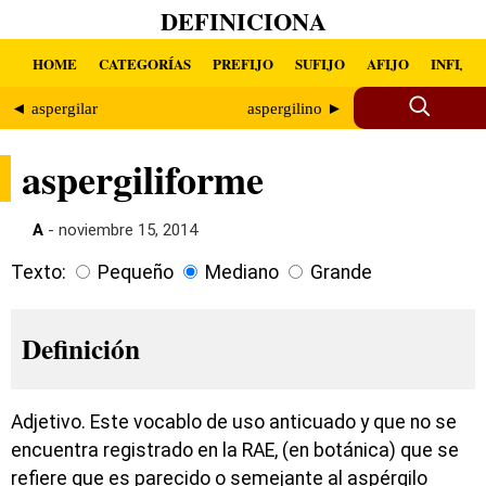
DEFINICIONA
HOME
CATEGORÍAS
PREFIJO
SUFIJO
AFIJO
INFIJO
◄ aspergilar
aspergilino ►
aspergiliforme
A
- noviembre 15, 2014
Texto:
Pequeño
Mediano
Grande
Definición
Adjetivo. Este vocablo de uso anticuado y que no se
encuentra registrado en la RAE, (en botánica) que se
refiere que es parecido o semejante al aspérgilo