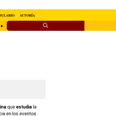
BULARIO
AUTORÍA
o ►
lina
que
estudia
la
cia en los eventos