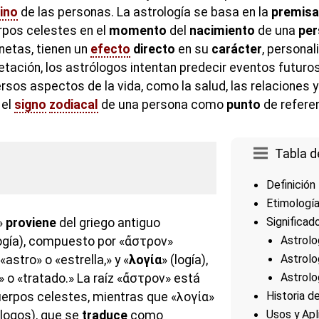
ino
de las personas. La astrología se basa en la
premisa
rpos celestes en el
momento
del
nacimiento
de una
pe
lanetas, tienen un
efecto
directo
en su
carácter
, personal
etación, los astrólogos intentan predecir eventos futuro
rsos aspectos de la vida, como la salud, las relaciones y
 el
signo
zodiacal
de una persona como
punto
de referen
Tabla d
Definición
Etimologí
Significad
»
proviene
del griego antiguo
Astrolo
ogía), compuesto por «ἄστρον»
Astrolo
«astro» o «estrella,» y «
λογία
» (logía),
Astrolo
» o «tratado.» La raíz «ἄστρον» está
Historia d
uerpos celestes, mientras que «λογία»
Usos y Apl
(logos), que se
traduce
como