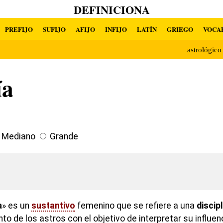
DEFINICIONA
PREFIJO
SUFIJO
AFIJO
INFIJO
LATÍN
GRIEGO
VOCA
astrológic
ía
Mediano
Grande
a
» es un
sustantivo
femenino que se refiere a una
discip
to de los astros con el objetivo de interpretar su influen