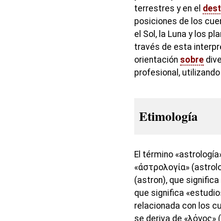
terrestres y en el
dest
posiciones de los cue
el Sol, la Luna y los p
través de esta interpr
orientación
sobre
dive
profesional, utilizando
Etimología
El término «astrología
«ἀστρολογία» (astrol
(astron), que significa 
que significa «estudio
relacionada con los c
se deriva de «λόγος» 