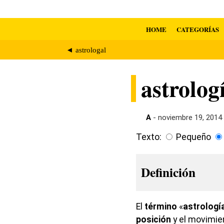
HOME
CATEGORÍAS
◄ astrologal
astrolog
A
- noviembre 19, 2014
Texto:
Pequeño
Definición
El
término
«
astrologí
posición
y el movimien