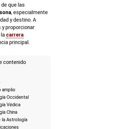
de que las
rsona
, especialmente
idad y destino. A
s y proporcionar
 la
carrera
cia principal.
e contenido
a
o amplio
gía Occidental
gía Védica
gía China
e la Astrología
icaciones