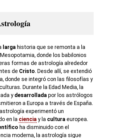
Astrología
na
larga
historia que se remonta a la
 Mesopotamia, donde los babilonios
meras formas de astrología alrededor
antes de
Cristo
. Desde allí, se extendió
a, donde se integró con las filosofías y
culturas. Durante la Edad Media, la
vada y
desarrollada
por los astrólogos
smitieron a Europa a través de España.
 astrología experimentó un
do en la
ciencia
y la
cultura
europea.
entífico
ha disminuido con el
ncia moderna, la astrología sigue