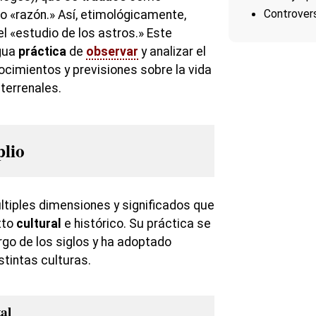
Controvers
 o «razón.» Así, etimológicamente,
el «estudio de los astros.» Este
igua
práctica
de
observar
y analizar el
ocimientos y previsiones sobre la vida
terrenales.
plio
ltiples dimensiones y significados que
xto
cultural
e histórico. Su práctica se
argo de los siglos y ha adoptado
stintas culturas.
al