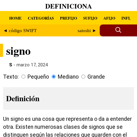
DEFINICIONA
HOME
CATEGORÍAS
PREFIJO
SUFIJO
AFIJO
INFIJO
◄ código SWIFT
satoshi ►
signo
S
- marzo 17, 2024
Texto:
Pequeño
Mediano
Grande
Definición
Un signo es una cosa que representa o da a entender
otra. Existen numerosas clases de signos que se
distinguen según las relaciones que guarden con el