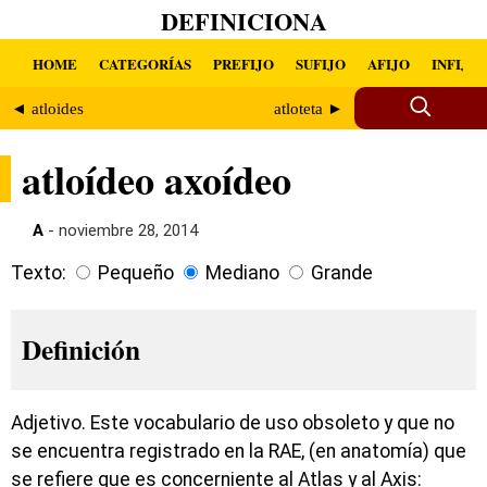
DEFINICIONA
HOME
CATEGORÍAS
PREFIJO
SUFIJO
AFIJO
INFIJO
◄ atloides
atloteta ►
atloídeo axoídeo
A
- noviembre 28, 2014
Texto:
Pequeño
Mediano
Grande
Definición
Adjetivo. Este vocabulario de uso obsoleto y que no
se encuentra registrado en la RAE, (en anatomía) que
se refiere que es concerniente al Atlas y al Axis: