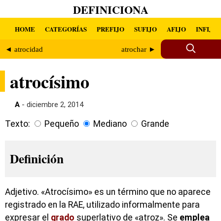
DEFINICIONA
HOME
CATEGORÍAS
PREFIJO
SUFIJO
AFIJO
INFIJO
◄ atrocidad
atrochar ►
atrocísimo
A
- diciembre 2, 2014
Texto:
Pequeño
Mediano
Grande
Definición
Adjetivo. «Atrocísimo» es un término que no aparece
registrado en la RAE, utilizado informalmente para
expresar el
grado
superlativo de «atroz». Se
emplea