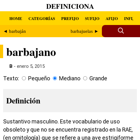
DEFINICIONA
HOME
CATEGORÍAS
PREFIJO
SUFIJO
AFIJO
INFIJO
◄ barbaján
barbajuelas ►
barbajano
B
- enero 5, 2015
Texto:
Pequeño
Mediano
Grande
Definición
Sustantivo masculino. Este vocabulario de uso
obsoleto y que no se encuentra registrado en la RAE,
(en ornitología) que se refiere a una ave estrigiforme