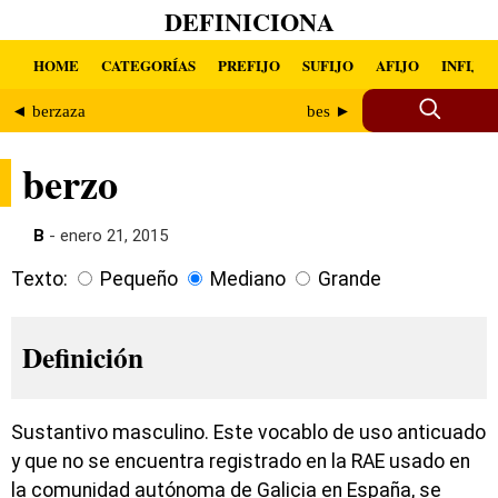
DEFINICIONA
HOME
CATEGORÍAS
PREFIJO
SUFIJO
AFIJO
INFIJO
◄ berzaza
bes ►
berzo
B
- enero 21, 2015
Texto:
Pequeño
Mediano
Grande
Definición
Sustantivo masculino. Este vocablo de uso anticuado
y que no se encuentra registrado en la RAE usado en
la comunidad autónoma de Galicia en España, se