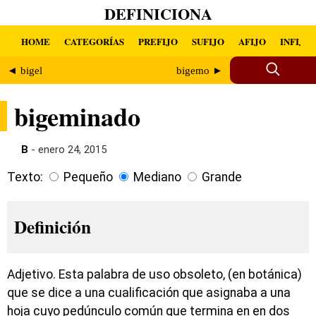
DEFINICIONA
HOME
CATEGORÍAS
PREFIJO
SUFIJO
AFIJO
INFIJO
◄ bigel
bigemo ►
bigeminado
B
- enero 24, 2015
Texto:
Pequeño
Mediano
Grande
Definición
Adjetivo. Esta palabra de uso obsoleto, (en botánica)
que se dice a una cualificación que asignaba a una
hoja cuyo pedúnculo común que termina en en dos