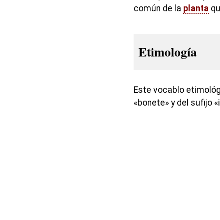
común de la
planta
qu
Etimología
Este vocablo etimológ
«bonete» y del sufijo «