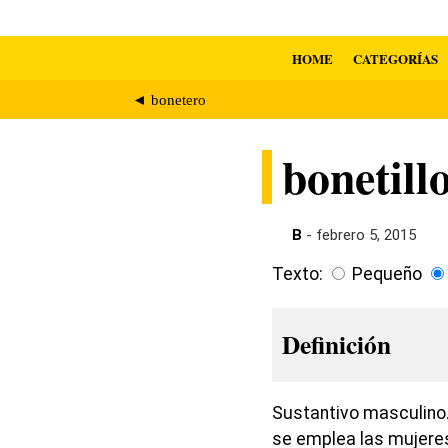
HOME
CATEGORÍAS
◄ bonetero
bonetill
B
- febrero 5, 2015
Texto:
Pequeño
Definición
Sustantivo masculino.
se emplea las mujeres 