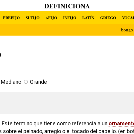
DEFINICIONA
PREFIJO
SUFIJO
AFIJO
INFIJO
LATÍN
GRIEGO
VOCA
bongo
o
Mediano
Grande
 Este termino que tiene como referencia a un
ornament
sobre el peinado, arreglo o el tocado del cabello. (en b