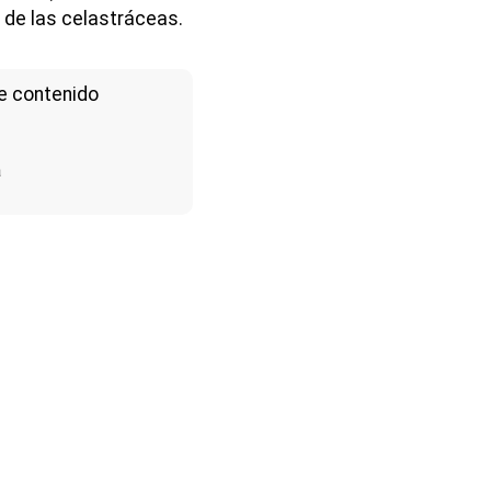
 de las celastráceas.
e contenido
a