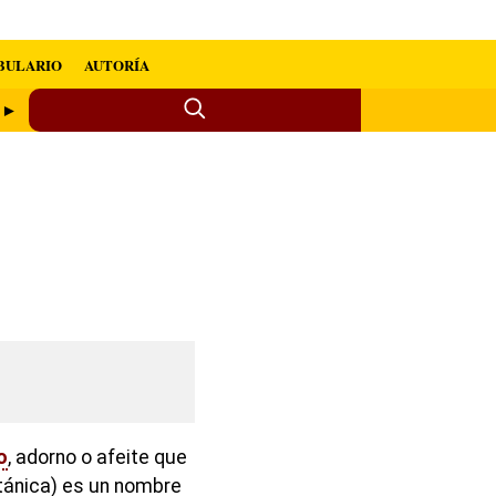
BULARIO
AUTORÍA
 ►
o
, adorno o afeite que
otánica) es un nombre