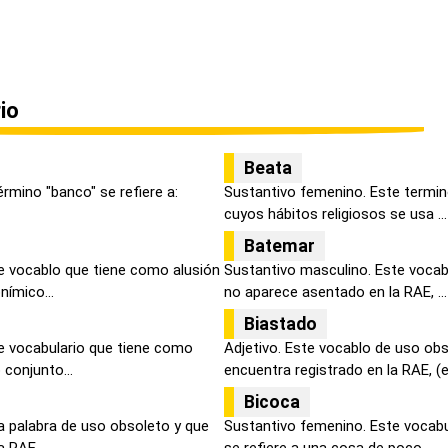
io
Beata
érmino "banco" se refiere a:
Sustantivo femenino. Este termino
cuyos hábitos religiosos se usa ...
Batemar
e vocablo que tiene como alusión
Sustantivo masculino. Este vocab
ímico...
no aparece asentado en la RAE, ...
Biastado
e vocabulario que tiene como
Adjetivo. Este vocablo de uso ob
 conjunto...
encuentra registrado en la RAE, (e
Bicoca
a palabra de uso obsoleto y que
Sustantivo femenino. Este vocabu
 RAE,...
se refiere a una cosa de poco ...