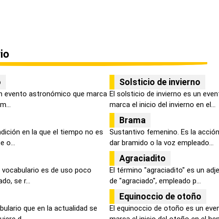
io
o
Solsticio de invierno
 un evento astronómico que marca
El solsticio de invierno es un ev
m...
marca el inicio del invierno en el...
Brama
dición en la que el tiempo no es
Sustantivo femenino. Es la acción
 o...
dar bramido o la voz empleado...
Agraciadito
 vocabulario es de uso poco
El término "agraciadito" es un adj
do, se r...
de "agraciado", empleado p...
Equinoccio de otoño
bulario que en la actualidad se
El equinoccio de otoño es un ev
ere d...
marca el inicio del otoño en el hem