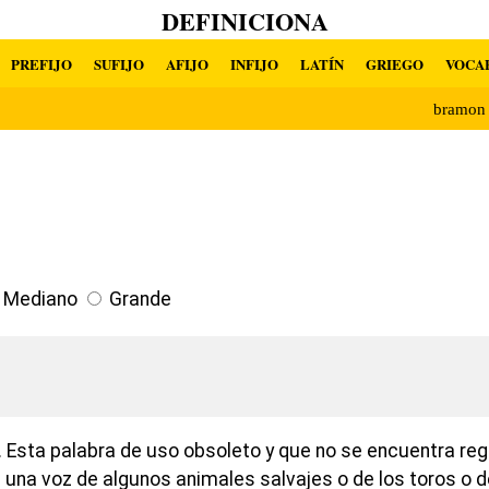
DEFINICIONA
PREFIJO
SUFIJO
AFIJO
INFIJO
LATÍN
GRIEGO
VOCA
bramon
Mediano
Grande
 Esta palabra de uso obsoleto y que no se encuentra regi
 una voz de algunos animales salvajes o de los toros o d